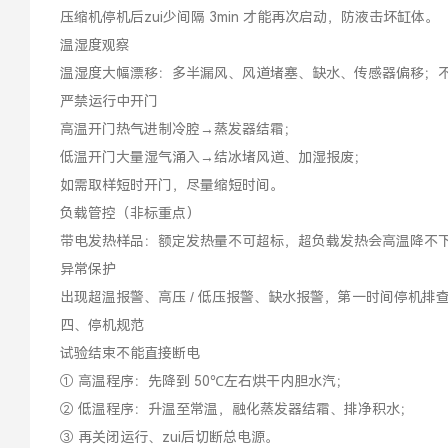
压缩机停机后zui少间隔 3min 才能再次启动，防液击坏缸体。
温湿度观察
温湿度大幅漂移：多半漏风、风道堵塞、缺水、传感器偏移；
严禁运行中开门
高温开门热气进制冷腔→蒸发器结霜；
低温开门大量湿气涌入→结冰堵风道、加湿报废；
如需取样短时开门，尽量缩短时间。
负载管控（非标重点）
带电发热样品：额定发热量不可超标，超负载发热会高温降不
异常保护
出现超温报警、高压 / 低压报警、缺水报警，第一时间停机排
四、停机规范
试验结束不能直接断电
① 高温程序：先降到 50℃左右烘干内胆水汽；
② 低温程序：升温至常温，融化蒸发器结霜、排净积水；
③ 再关闭运行、zui后切断总电源。