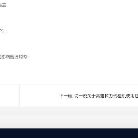
感器；
护）；
气影响温场均匀；
？
下一篇:
说一说关于高速拉力试验机使用
事