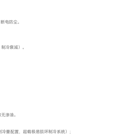
，断电防尘。
、制冷衰减）。
有无渗油。
定制冷量配置，超载极易损坏制冷系统）；