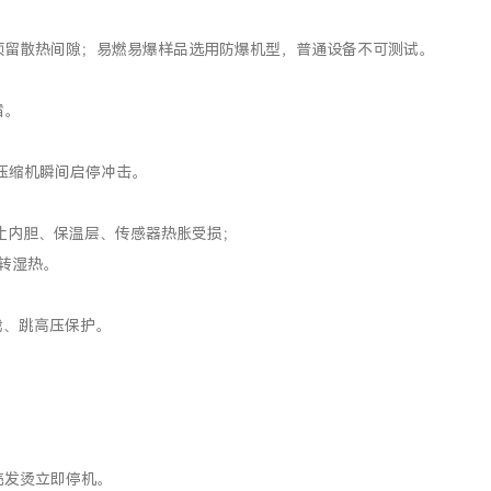
预留散热间隙；易燃易爆样品选用防爆机型，普通设备不可测试。
霜。
免压缩机瞬间启停冲击。
，防止内胆、保温层、传感器热胀受损；
转湿热。
载、跳高压保护。
。
壳发烫立即停机。