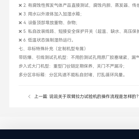
❌ 2. 有腐蚀性挥发气体产品直接测试，腐蚀内胆、蒸发器、传
❌ 3. 用水以外液体加入加湿水箱；
❌ 4. 设备顶部堆放重物、杂物；
❌ 5. 私自改装线路、短接安全保护开关（超温、缺水、高压保
❌ 6. 低温状态强制湿热运行。
七、非标特殊补充（定制机型专属）
带防爆、引线测试孔机型：不用的测试孔用原厂胶塞堵紧，漏
步入式大门机型：重型门铰链定期保养，关门不严漏冷；
多分区非标箱：分区风道不能私自封堵，打乱循环风量。
上一篇:
说说关于双臂拉力试验机的操作流程是怎样的