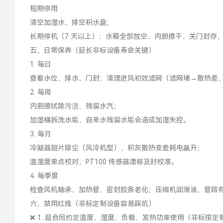
短期停用
清空加湿水、排空积水盘；
长期停机（7 天以上）：水箱全部放空、内胆擦干、关门封存
五、日常保养（延长非标设备寿命关键）
1. 每日
查看水位、排水、门封；清理进风初效滤网（滤网堵→散热差
2. 每周
内胆擦拭除污渍、残留水汽；
加湿桶拆洗水垢，自来水残留水垢会造成加湿失控。
3. 每月
冷凝器翅片除尘（风冷机型），积灰散热变差耗电飙升；
温湿度单点校对，PT100 传感器漂移及时校准。
4. 每季度
检查风机轴承、加热管、密封胶条老化；压缩机润滑油、管路
六、禁用红线（非标定制设备容易踩坑）
❌ 1. 超合同约定温度、湿度、负载、发热功率使用（非标按