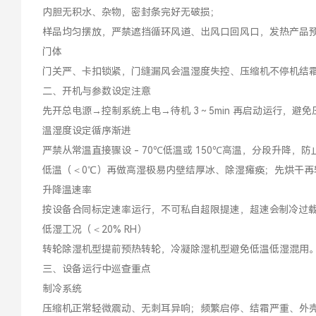
内胆无积水、杂物，密封条完好无破损；
样品均匀摆放，严禁遮挡循环风道、出风口回风口，发热产品
门体
门关严、卡扣锁紧，门缝漏风会温湿度失控、压缩机不停机结
二、开机与参数设定注意
先开总电源→控制系统上电→待机 3～5min 再启动运行，避
温湿度设定循序渐进
严禁从常温直接骤设 - 70℃低温或 150℃高温，分段升降
低温（＜0℃）再做高湿极易内壁结厚冰、除湿瘫痪；先烘干再
升降温速率
按设备合同标定速率运行，不可私自超限提速，超速会制冷过
低湿工况（＜20% RH）
转轮除湿机型提前预热转轮，冷凝除湿机型避免低温低湿混用
三、设备运行中巡查重点
制冷系统
压缩机正常轻微震动、无刺耳异响；频繁启停、结霜严重、外