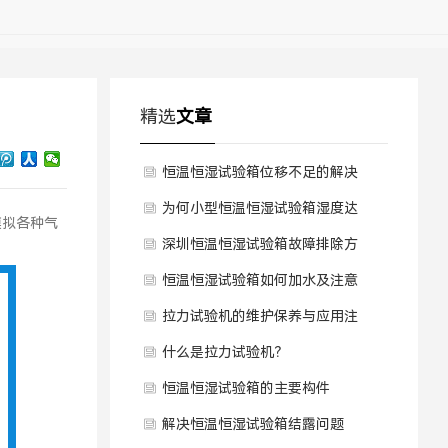
精选
文章
恒温恒湿试验箱位移不足的解决
办法
为何小型恒温恒湿试验箱湿度达
模拟各种气
不到设置湿度？
深圳恒温恒湿试验箱故障排除方
式
恒温恒湿试验箱如何加水及注意
事项有哪些？
拉力试验机的维护保养与应用注
意事项
什么是拉力试验机？
恒温恒湿试验箱的主要构件
解决恒温恒湿试验箱结露问题