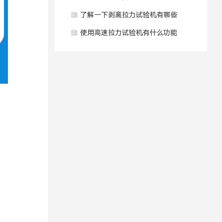
的工作原理？
了解一下剥离拉力试验机有哪些
标准操作规范？
使用高速拉力试验机有什么功能
与产品特点？