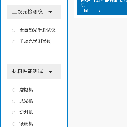
MG-1103A 高速剥离
机
二次元检测仪
全自动光学测试仪
手动光学测试仪
材料性能测试
磨抛机
抛光机
切割机
镶嵌机