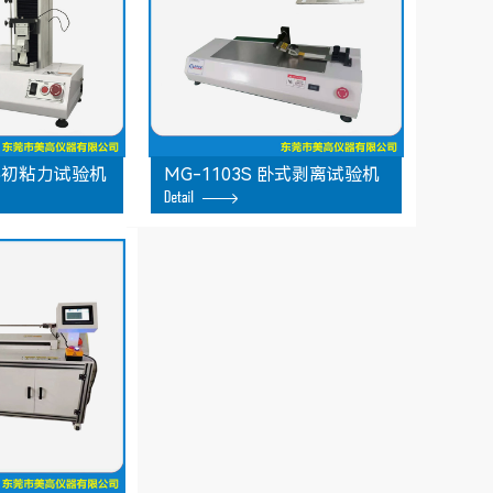
环形初粘力试验机
MG-1103S 卧式剥离试验机