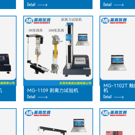
MG-1102T
机
MG-1109 剥离力试验机
机