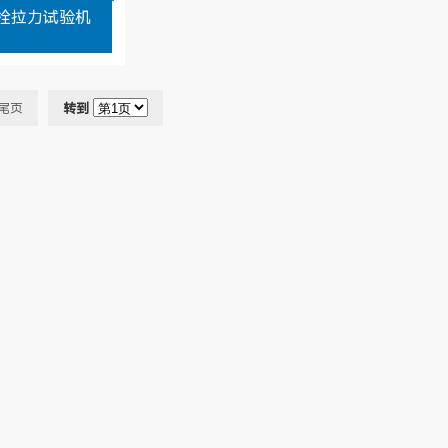
 螺栓拉力试验机
尾页
转到