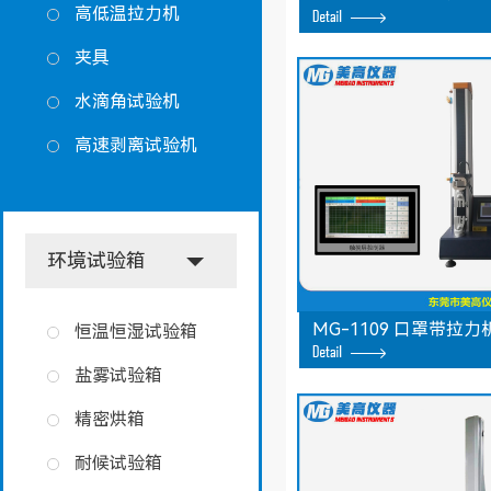
高低温拉力机
夹具
水滴角试验机
高速剥离试验机
环境试验箱
MG-1109 口罩带拉力
恒温恒湿试验箱
盐雾试验箱
精密烘箱
耐候试验箱