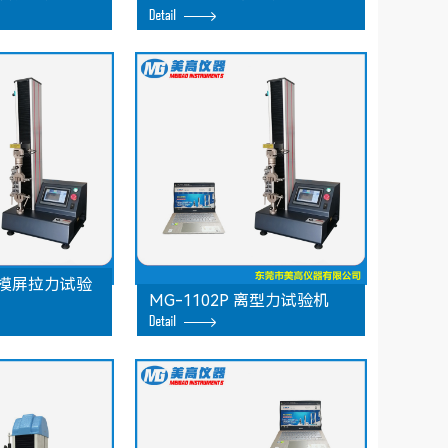
 触摸屏拉力试验
MG-1102P 离型力试验机