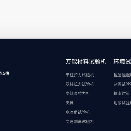
万能材料试验机
环境试
栋5楼
单柱拉力试验机
恒温恒湿
双柱拉力试验机
盐雾试验
高低温拉力机
精密烘箱
夹具
耐候试验
水滴角试验机
高速剥离试验机