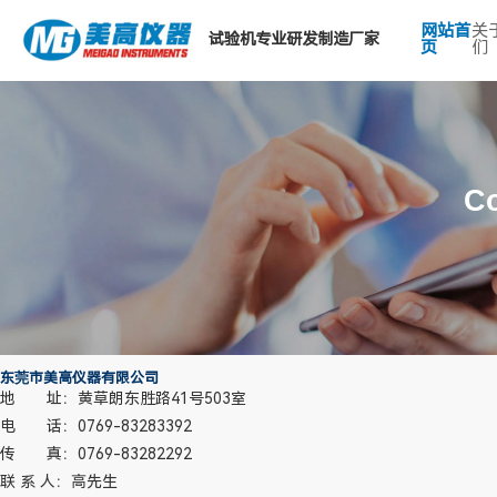
网站首
关
试验机专业研发制造厂家
页
们
热门搜索关键词：
Co
东莞市美高仪器有限公司
地 址：黄草朗东胜路41号503室
电 话：0769-83283392
传 真：0769-83282292
联 系 人：高先生