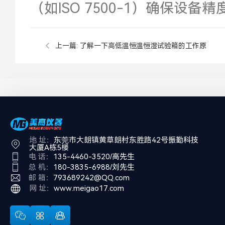
（如ISO 7500-1）确保设备精
上一篇:
了解一下高低温恒温恒湿试验箱的工作原
理？
地 址：
东莞市大朗镇黄草朗村东胜路42号振勤科技
大厦A栋5楼
电 话：
135-4460-3520/高先生
总 机：
180-3835-6988/刘先生
邮 箱：
793689242@QQ.com
网 址：
www.meigao17.com