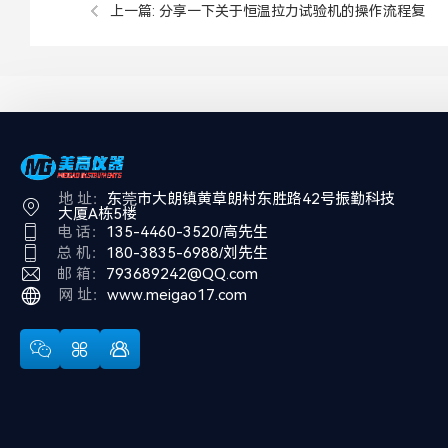
上一篇:
分享一下关于恒温拉力试验机的操作流程复
杂吗？
地 址：
东莞市大朗镇黄草朗村东胜路42号振勤科技
大厦A栋5楼
电 话：
135-4460-3520/高先生
总 机：
180-3835-6988/刘先生
邮 箱：
793689242@QQ.com
网 址：
www.meigao17.com