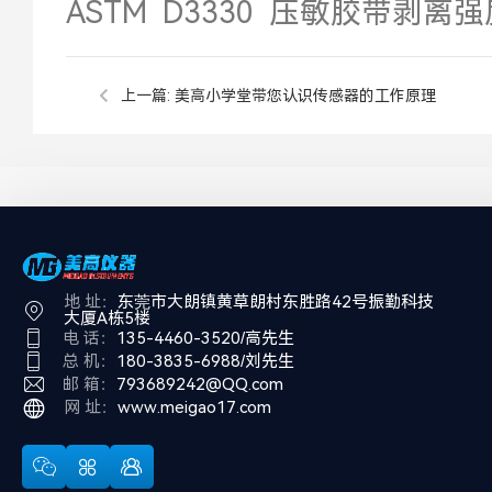
ASTM D3330 压敏胶带剥离
上一篇:
美高小学堂带您认识传感器的工作原理
地 址：
东莞市大朗镇黄草朗村东胜路42号振勤科技
大厦A栋5楼
电 话：
135-4460-3520/高先生
总 机：
180-3835-6988/刘先生
邮 箱：
793689242@QQ.com
网 址：
www.meigao17.com