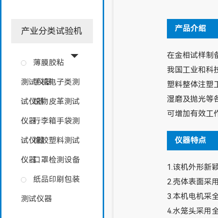
产品介绍
产业分类试验机
在金相试样制
薄膜胶粘
我国工业和科
测试仪器
手机电子类测
塑料整体注塑
湿磨及抛光等
试仪器
织物皮革测试
可增加有效工
仪器
行李箱手袋测
仪器特点
试仪器
橡胶塑料测试
仪器
口罩检测设备
1.该机外形新
纸品印刷包装
2.壳体表面
3.本机电机
测试仪器
4.水笼头采