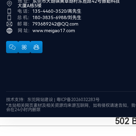
地 址：
东莞市大朗镇黄草朗村东胜路42号振勤科技
大厦A栋5楼
电 话：
135-4460-3520/高先生
总 机：
180-3835-6988/刘先生
邮 箱：
793689242@QQ.com
网 址：
www.meigao17.com
技术支持：
东莞网站建设
|
粤ICP备2026032283号
*本站相关网页素材及相关资源均来源互联网，如有侵权请速告知，我
会在24小时内删除
502 