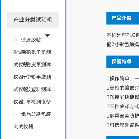
产品介绍
产业分类试验机
本机是可PL
薄膜胶粘
配7寸彩色触
测试仪器
手机电子类测
仪器特点
试仪器
织物皮革测试
仪器
行李箱手袋测
操作简单，
更短的镶嵌时
试仪器
橡胶塑料测试
触摸屏快捷
仪器
口罩检测设备
三种冷却方
纸品印刷包装
多重安全防
可选配外置
测试仪器